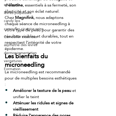
d’
élastine
, essentiels à sa fermeté, son 
ras de cils
élasticité et son éclat naturel.
lèvres pulpeuses
Chez 
Magnifink
, nous adaptons 
candy lips
chaque séance de microneedling à 
camoufler cicatrice seins
votre type de peau pour garantir des 
résultats visibles et durables, tout en 
Camoufler cicatrices
respectant l’intégrité de votre 
asymétrie des lèvres
épiderme.
dermopigmentation
Les bienfaits du 
vergetures
microneedling
Formation
Le microneedling est recommandé 
pour de multiples besoins esthétiques 
:
Améliorer la texture de la peau
 et 
unifier le teint
Atténuer les ridules et signes de 
vieillissement
Réduire l’apparence des pores 