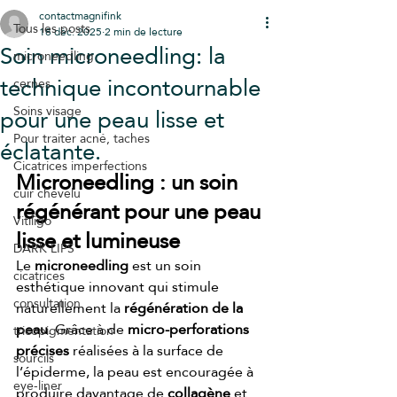
contactmagnifink
Tous les posts
18 déc. 2025
2 min de lecture
Soin microneedling: la
microneedling
technique incontournable
cernes
pour une peau lisse et
Soins visage
Pour traiter acné, taches
éclatante.
Cicatrices imperfections
Microneedling : un soin 
cuir chevelu
régénérant pour une peau 
Vitiligo
lisse et lumineuse
DARK LIPS
Le 
microneedling
 est un soin 
cicatrices
esthétique innovant qui stimule 
consultation
naturellement la 
régénération de la 
peau
. Grâce à de 
micro-perforations 
tricopigmentation
précises
 réalisées à la surface de 
sourcils
l’épiderme, la peau est encouragée à 
eye-liner
produire davantage de 
collagène
 et 