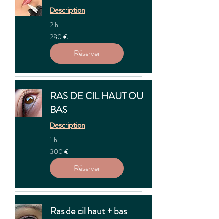
Description
2 h
280
280 €
euros
Réserver
RAS DE CIL HAUT OU
BAS
Description
1 h
300
300 €
euros
Réserver
Ras de cil haut + bas