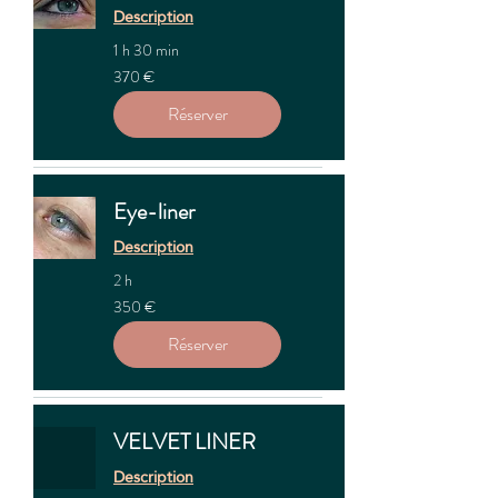
Description
1 h 30 min
370
370 €
euros
Réserver
Eye-liner
Description
2 h
350
350 €
euros
Réserver
VELVET LINER
Description