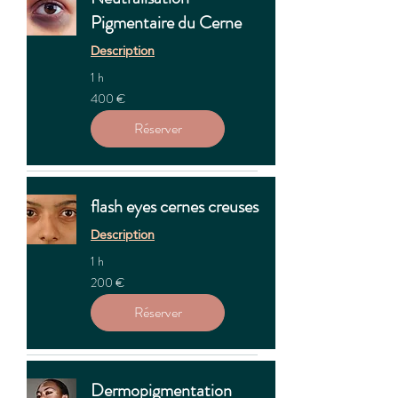
Pigmentaire du Cerne
Description
1 h
400
400 €
euros
Réserver
flash eyes cernes creuses
Description
1 h
200
200 €
euros
Réserver
Dermopigmentation