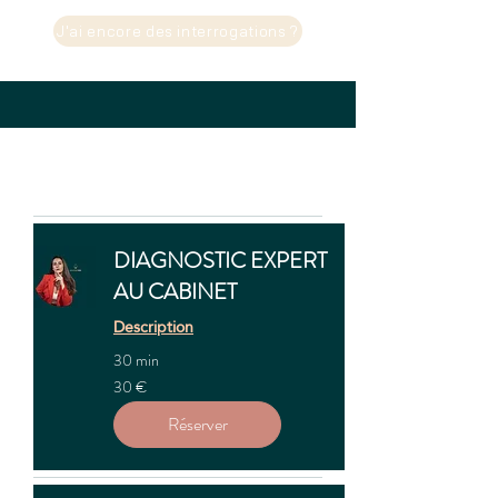
J'ai encore des interrogations ?
DIAGNOSTIC EXPERT
AU CABINET
Description
30 min
30
30 €
euros
Réserver