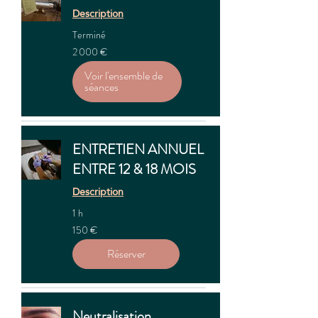
Description
Terminé
2 000
2 000 €
euros
Voir l'ensemble de
séances
ENTRETIEN ANNUEL
ENTRE 12 & 18 MOIS
Description
1 h
150
150 €
euros
Réserver
Neutralisation