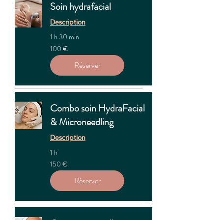
Soin hydrafacial
Description
1 h 30 min
100
100 €
euros
Réserver
Combo soin HydraFacial
& Microneedling
Description
1 h
150
150 €
euros
Réserver