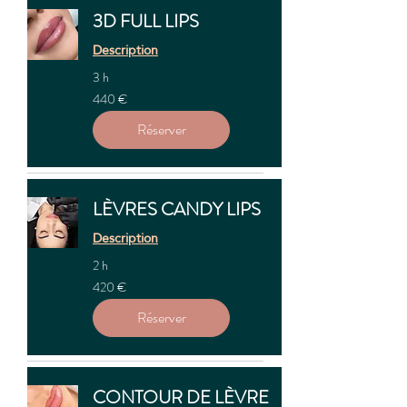
3D FULL LIPS
Description
3 h
440
440 €
euros
Réserver
LÈVRES CANDY LIPS
Description
2 h
420
420 €
euros
Réserver
CONTOUR DE LÈVRE