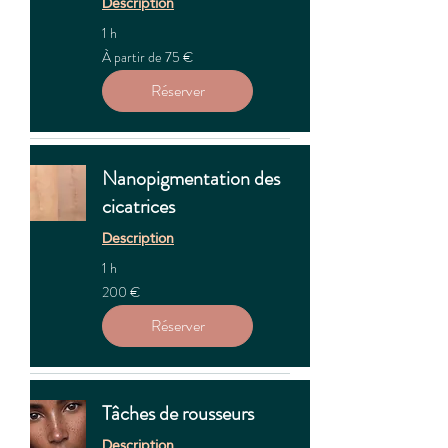
Description
1 h
À
À partir de 75 €
partir
de
75
Réserver
euros
Nanopigmentation des
cicatrices
Description
1 h
200
200 €
euros
Réserver
Tâches de rousseurs
Description