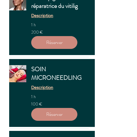
réparatrice du vitilig
Description
1 h
200
200 €
euros
Réserver
SOIN
MICRONEEDLING
Description
1 h
100
100 €
euros
Réserver