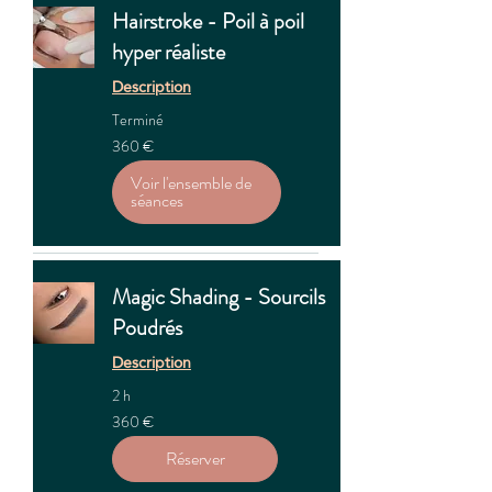
Hairstroke - Poil à poil
hyper réaliste
Description
Terminé
360
360 €
euros
Voir l'ensemble de
séances
Magic Shading - Sourcils
Poudrés
Description
2 h
360
360 €
euros
Réserver