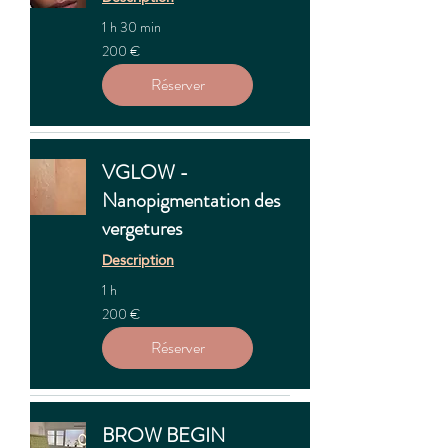
1 h 30 min
200
200 €
euros
Réserver
VGLOW -
Nanopigmentation des
vergetures
Description
1 h
200
200 €
euros
Réserver
BROW BEGIN