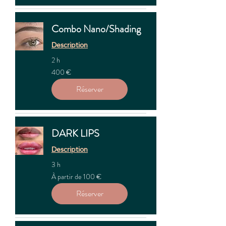
Combo Nano/Shading
Description
2 h
400
400 €
euros
Réserver
DARK LIPS
Description
3 h
À
À partir de 100 €
partir
de
100
Réserver
euros