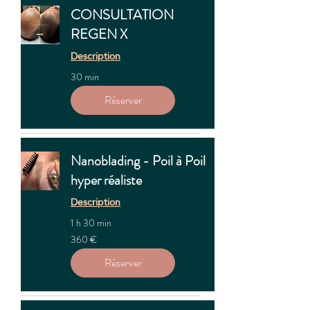
CONSULTATION
REGEN X
Description
30 min
Réserver
Nanoblading - Poil à Poil
hyper réaliste
Description
1 h 30 min
360
360 €
euros
Réserver