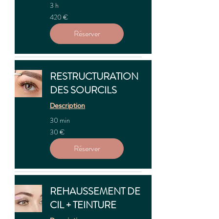
3 h
420
420 €
euros
Réserver
RESTRUCTURATION
DES SOURCILS
Description
30 min
30
30 €
euros
Réserver
REHAUSSEMENT DE
CIL + TEINTURE