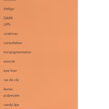
Vitiligo
DARK
LIPS
cicatrices
consultation
tricopigmentation
sourcils
eye-liner
ras de cils
lèvres
pulpeuses
candy lips