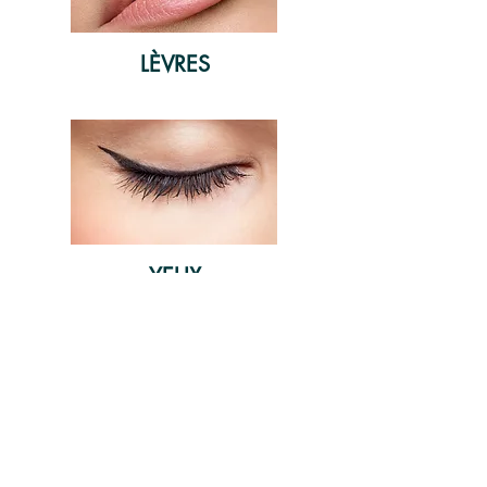
LÈVRES
YEUX
QUESTIONS FRÉQUENTES
Comment se déroule une séance
?
Serais-je présentable le soir
même ?