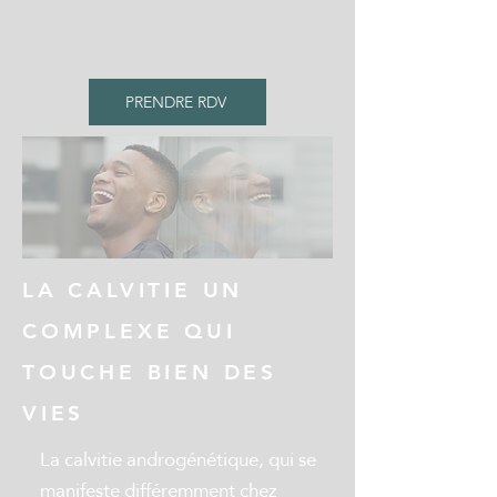
chirurgicales, les pelades ou
les traces d’accidents
PRENDRE RDV
LA CALVITIE UN
COMPLEXE QUI
TOUCHE BIEN DES
VIES
La calvitie androgénétique, qui se
manifeste différemment chez