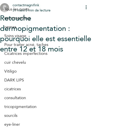
contactmagnifink
Tous les posts
31 mars
3 min de lecture
Retouche
microneedling
dermopigmentation :
cernes
pourquoi elle est essentielle
Soins visage
Pour traiter acné, taches
entre 12 et 18 mois
Cicatrices imperfections
cuir chevelu
Vitiligo
DARK LIPS
cicatrices
consultation
tricopigmentation
sourcils
eye-liner