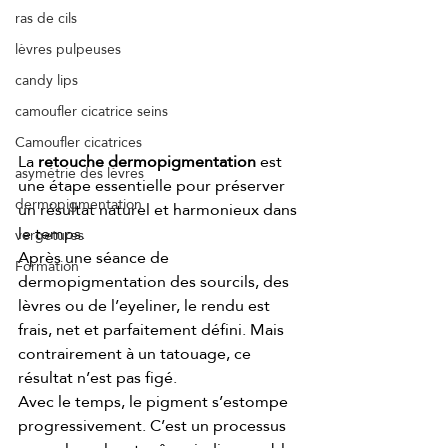
ras de cils
lèvres pulpeuses
candy lips
camoufler cicatrice seins
Camoufler cicatrices
La 
retouche dermopigmentation
 est 
asymétrie des lèvres
une étape essentielle pour préserver 
dermopigmentation
un résultat naturel et harmonieux dans 
le temps.
vergetures
Après une séance de 
Formation
dermopigmentation des sourcils, des 
lèvres ou de l’eyeliner, le rendu est 
frais, net et parfaitement défini. Mais 
contrairement à un tatouage, ce 
résultat n’est pas figé.
Avec le temps, le pigment s’estompe 
progressivement. C’est un processus 