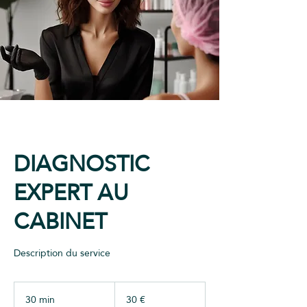
DIAGNOSTIC
EXPERT AU
CABINET
Description du service
30
euros
30 min
3
30 €