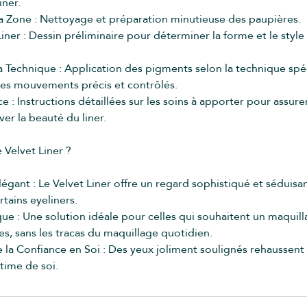
iner.
la Zone : Nettoyage et préparation minutieuse des paupières.
iner : Dessin préliminaire pour déterminer la forme et le style
la Technique : Application des pigments selon la technique spé
t des mouvements précis et contrôlés.
e : Instructions détaillées sur les soins à apporter pour assure
er la beauté du liner.
 Velvet Liner ?
légant : Le Velvet Liner offre un regard sophistiqué et séduisan
tains eyeliners.
ique : Une solution idéale pour celles qui souhaitent un maqui
es, sans les tracas du maquillage quotidien.
la Confiance en Soi : Des yeux joliment soulignés rehaussent 
time de soi.