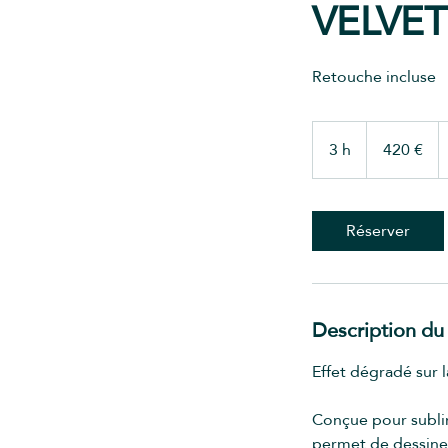
VELVET
Retouche incluse
420
euros
3 h
3
420 €
h
Réserver
Description du
Effet dégradé sur l
Conçue pour sublim
permet de dessiner