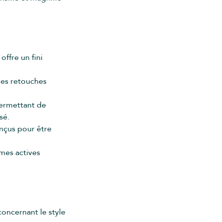
offre un fini
 les retouches
permettant de
sé.
onçus pour être
mmes actives
concernant le style