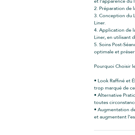
et l’apparence du l
2. Préparation de 
3. Conception du L
Liner.
4. Application de 
Liner, en utilisan
5. Soins Post-Séanc
optimale et préserv
Pourquoi Choisir le
• Look Raffiné et É
trop marqué de cer
• Alternative Prat
toutes circonstanc
• Augmentation de 
et augmentent l’es