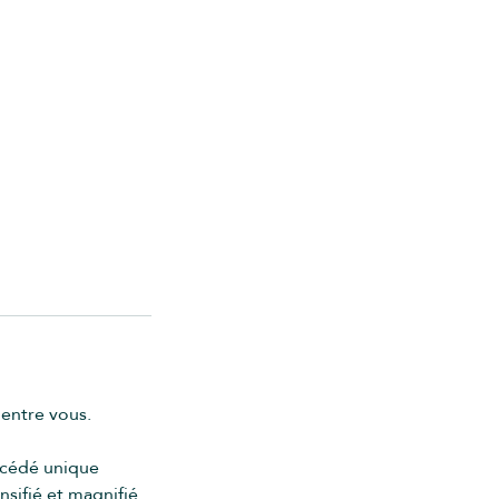
'entre vous.
rocédé unique
nsifié et magnifié