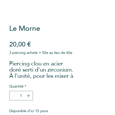
Le Morne
Prix
20,00 €
3 piercing acheté = 50e au lieu de 60e
Piercing clou en acier
doré serti d'un zirconium.
À l'unité, pour les mixer à
votre guise !
Epaisseur : 0,9mm
Quantité
*
Pour des raisons d'hygiène,
cet article est non
remboursable et non
échangeable
Disponible d'ici 15 jours