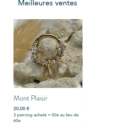
Meilleures ventes
Mont Plaisir
Alexandra Falls
Prix
Prix
20,00 €
20,00 €
3 piercing acheté = 50e au lieu de
3 piercing acheté = 50e au
60e
60e