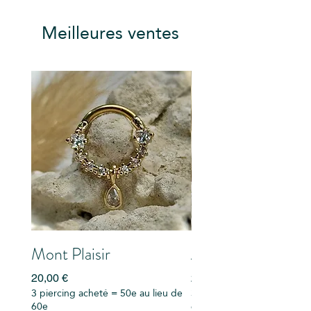
« boîte cadeau » si vous désirez
l’offrir.
Meilleures ventes
Mont Plaisir
Alexandra Falls
Prix
Prix
20,00 €
20,00 €
3 piercing acheté = 50e au lieu de
3 piercing acheté = 50e au
60e
60e