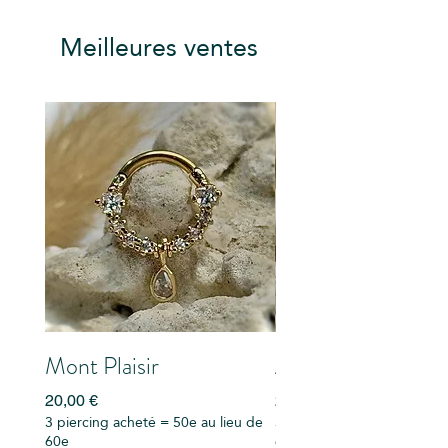
« boîte cadeau » si vous désirez
l’offrir.
Meilleures ventes
Mont Plaisir
Alexandra Falls
Prix
Prix
20,00 €
20,00 €
3 piercing acheté = 50e au lieu de
3 piercing acheté = 50e au
60e
60e