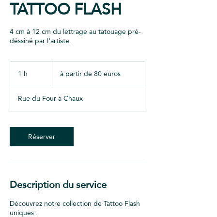
TATTOO FLASH
4 cm à 12 cm du lettrage au tatouage pré-
déssiné par l'artiste.
à
partir
1 h
1
à partir de 80 euros
de
80
euros
Rue du Four à Chaux
Réserver
Description du service
Découvrez notre collection de Tattoo Flash
uniques :