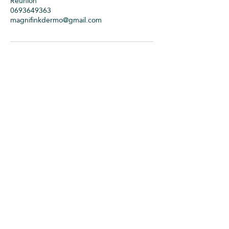
Réunion
0693649363
magnifinkdermo@gmail.com