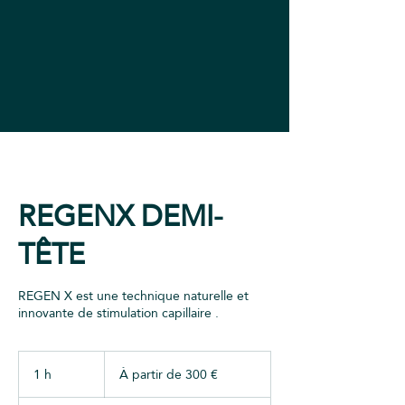
REGENX DEMI-
TÊTE
REGEN X est une technique naturelle et
innovante de stimulation capillaire .
À
partir
1 h
1
À partir de 300 €
de
300
euros