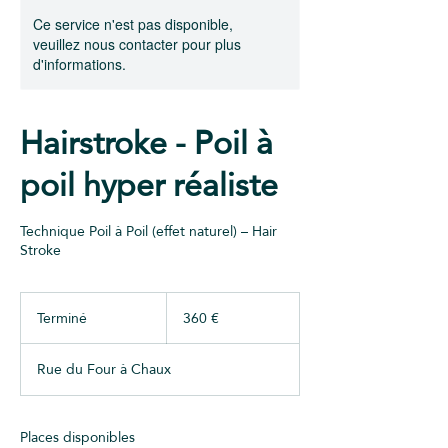
Ce service n'est pas disponible,
veuillez nous contacter pour plus
d'informations.
Hairstroke - Poil à
poil hyper réaliste
Technique Poil à Poil (effet naturel) – Hair
360
euros
Terminé
T
360 €
e
r
Rue du Four à Chaux
m
i
n
é
Places disponibles