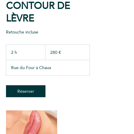
CONTOUR DE
LÈVRE
Retouche incluse
280
euros
2 h
2
280 €
h
Rue du Four à Chaux
Réserver