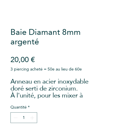
Baie Diamant 8mm
argenté
Prix
20,00 €
3 piercing acheté = 50e au lieu de 60e
Anneau en acier inoxydable
doré serti de zirconium.
À l'unité, pour les mixer à
votre guise !
Epaisseur : 0,8mm
Quantité
*
Diamètre : 8mm
Pour des raisons d'hygiène,
cet article est non