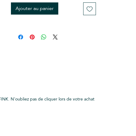
remboursable et non
Ajouter au panier
échangeable
INK. N’oubliez pas de cliquer lors de votre achat