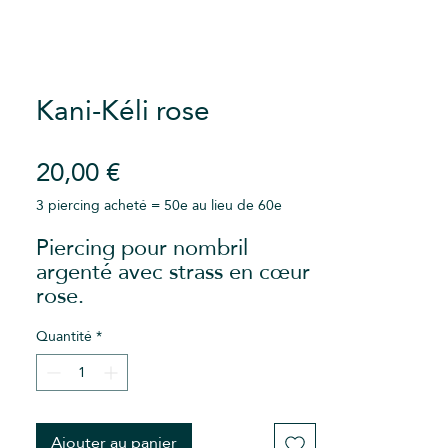
Kani-Kéli rose
Prix
20,00 €
3 piercing acheté = 50e au lieu de 60e
Piercing pour nombril
argenté avec strass en cœur
rose.
À l’unité, pour les mixer à
votre guise!
Quantité
*
Ajouter au panier