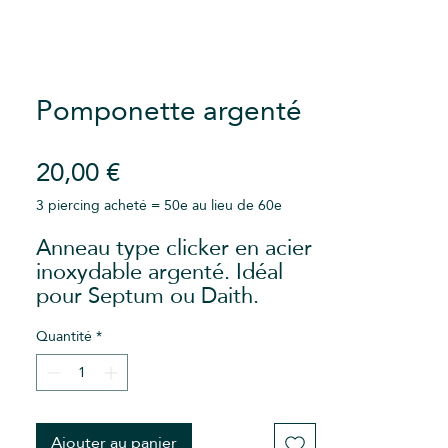
Pomponette argenté
Prix
20,00 €
3 piercing acheté = 50e au lieu de 60e
Anneau type clicker en acier
inoxydable argenté. Idéal
pour Septum ou Daith.
À l'unité, pour les mixer à
votre guise !
Quantité
*
Epaisseur : 0,8mm Diamètre
: 8mm
Pour des raisons d'hygiène,
cet article est non
Ajouter au panier