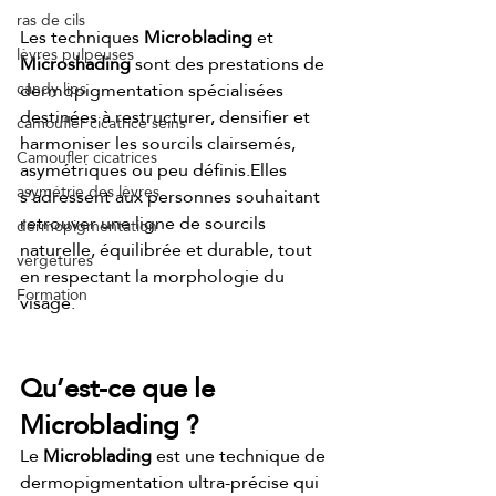
ras de cils
Les techniques 
Microblading
 et 
lèvres pulpeuses
Microshading
 sont des prestations de 
dermopigmentation spécialisées 
candy lips
destinées à restructurer, densifier et 
camoufler cicatrice seins
harmoniser les sourcils clairsemés, 
Camoufler cicatrices
asymétriques ou peu définis.Elles 
asymétrie des lèvres
s’adressent aux personnes souhaitant 
retrouver une ligne de sourcils 
dermopigmentation
naturelle, équilibrée et durable, tout 
vergetures
en respectant la morphologie du 
Formation
visage.
Qu’est-ce que le 
Microblading ?
Le 
Microblading
 est une technique de 
dermopigmentation ultra-précise qui 