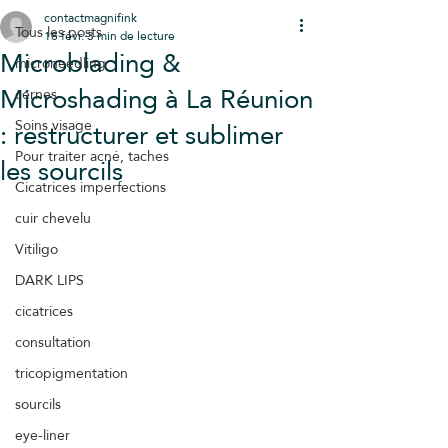
contactmagnifink
Tous les posts
18 févr.
3 min de lecture
Microblading &
microneedling
Microshading à La Réunion
cernes
: restructurer et sublimer
Soins visage
Pour traiter acné, taches
les sourcils
Cicatrices imperfections
cuir chevelu
Vitiligo
DARK LIPS
cicatrices
consultation
tricopigmentation
sourcils
eye-liner