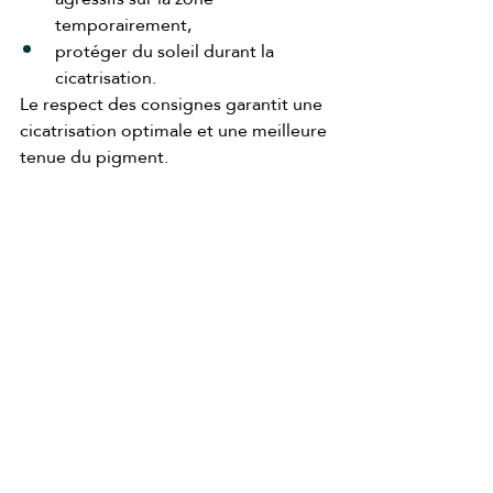
temporairement,
protéger du soleil durant la 
cicatrisation.
Le respect des consignes garantit une 
cicatrisation optimale et une meilleure 
tenue du pigment.
Un regard restructuré et 
harmonieux
Le Microblading et le Microshading 
permettent de redonner aux sourcils 
une ligne nette, naturelle et adaptée à 
chaque visage.
Le résultat est :
élégant,
équilibré,
durable,