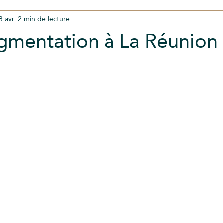
8 avr.
2 min de lecture
K LIPS
cicatrices
consultation
tricopigmentation
mentation à La Réunion
candy lips
camoufler cicatrice seins
Camoufler cicatrices
es
Formation