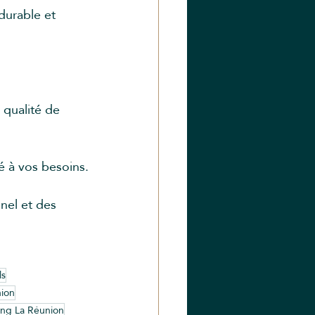
 durable et 
qualité de 
é à vos besoins.
nel et des 
ls
nion
ing La Réunion