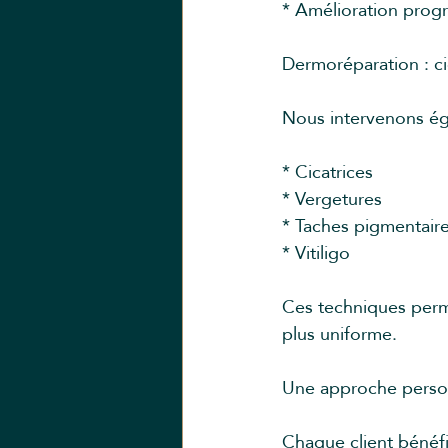
* Amélioration progr
Dermoréparation : cic
Nous intervenons éga
* Cicatrices
* Vergetures
* Taches pigmentair
* Vitiligo
Ces techniques perm
plus uniforme.
Une approche person
Chaque client bénéf