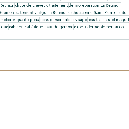
 Réunion
chute de cheveux traitement
dermoréparation La Réunion
 Réunion
traitement vitiligo La Réunion
esthéticienne Saint-Pierre
institu
améliorer qualité peau
soins personnalisés visage
résultat naturel maqui
tique
cabinet esthétique haut de gamme
expert dermopigmentation