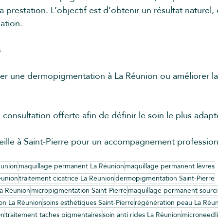
a prestation. L’objectif est d’obtenir un résultat naturel,
ation.
s
ser une dermopigmentation à La Réunion ou améliorer la 
nsultation offerte afin de définir le soin le plus adapt
eille à Saint-Pierre pour un accompagnement profession
éunion
maquillage permanent La Réunion
maquillage permanent lèvres
éunion
traitement cicatrice La Réunion
dermopigmentation Saint-Pierre
La Réunion
micropigmentation Saint-Pierre
maquillage permanent sourci
on La Réunion
soins esthétiques Saint-Pierre
régénération peau La Réu
on
traitement taches pigmentaires
soin anti rides La Réunion
microneedl