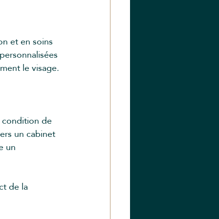
on et en soins 
personnalisées 
ement le visage.
 condition de 
vers un cabinet 
e un 
t de la 