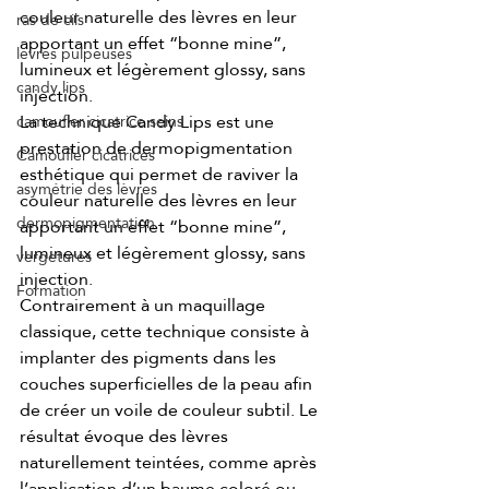
couleur naturelle des lèvres en leur 
ras de cils
apportant un effet “bonne mine”, 
lèvres pulpeuses
lumineux et légèrement glossy, sans 
candy lips
injection.
La
 technique Candy Lips est une 
camoufler cicatrice seins
prestation de dermopigmentation 
Camoufler cicatrices
esthétique qui permet de raviver la 
asymétrie des lèvres
couleur naturelle des lèvres en leur 
dermopigmentation
apportant un effet “bonne mine”, 
lumineux et légèrement glossy, sans 
vergetures
injection.
Formation
Contrairement à un maquillage 
classique, cette technique consiste à 
implanter des pigments dans les 
couches superficielles de la peau afin 
de créer un voile de couleur subtil. Le 
résultat évoque des lèvres 
naturellement teintées, comme après 
l’application d’un baume coloré ou 