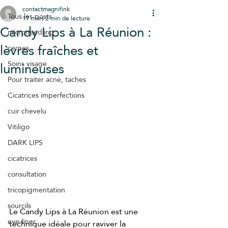
contactmagnifink
Tous les posts
17 mars
2 min de lecture
Candy Lips à La Réunion :
microneedling
lèvres fraîches et
cernes
lumineuses
Soins visage
Pour traiter acné, taches
Cicatrices imperfections
cuir chevelu
Vitiligo
DARK LIPS
cicatrices
consultation
tricopigmentation
sourcils
Le Candy Lips à La Réunion est une 
eye-liner
technique idéale pour raviver la 