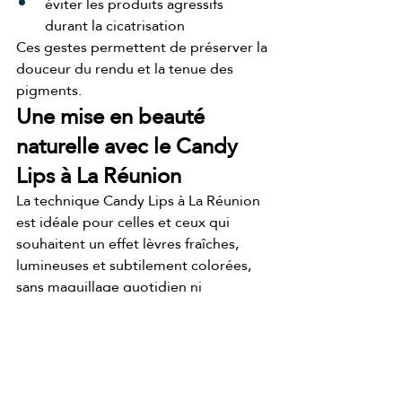
éviter les produits agressifs 
durant la cicatrisation
Ces gestes permettent de préserver la 
douceur du rendu et la tenue des 
pigments.
Une mise en beauté 
naturelle avec le Candy 
Lips à La Réunion
La technique Candy Lips à La Réunion 
est idéale pour celles et ceux qui 
souhaitent un effet lèvres fraîches, 
lumineuses et subtilement colorées, 
sans maquillage quotidien ni 
injections.
Elle offre un rendu discret et élégant, 
parfait pour un embellissement 
naturel tout en douceur.
Candy Lips à La Réunion 