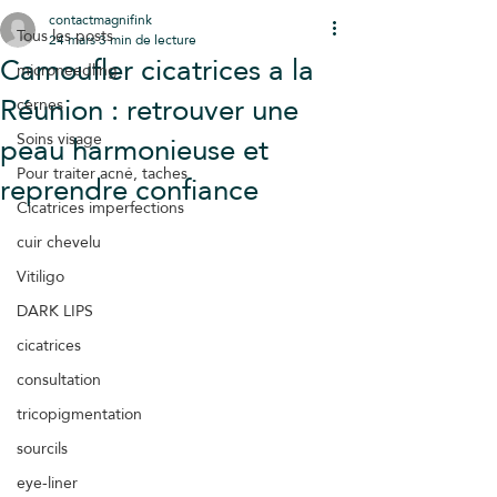
contactmagnifink
Tous les posts
24 mars
3 min de lecture
Camoufler cicatrices a la
microneedling
Réunion : retrouver une
cernes
peau harmonieuse et
Soins visage
Pour traiter acné, taches
reprendre confiance
Cicatrices imperfections
cuir chevelu
Vitiligo
DARK LIPS
cicatrices
consultation
tricopigmentation
sourcils
eye-liner