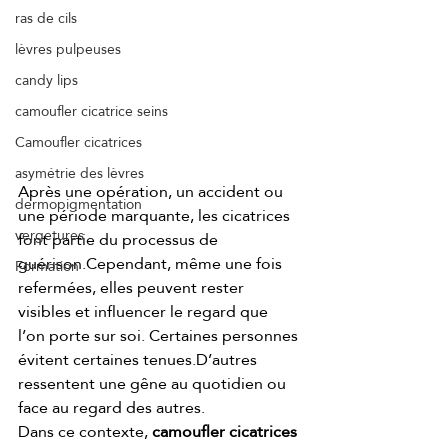
ras de cils
lèvres pulpeuses
candy lips
camoufler cicatrice seins
Camoufler cicatrices
asymétrie des lèvres
Après une opération, un accident ou 
dermopigmentation
une période marquante, les cicatrices 
vergetures
font partie du processus de 
guérison.Cependant, même une fois 
Formation
refermées, elles peuvent rester 
visibles et influencer le regard que 
l’on porte sur soi. Certaines personnes 
évitent certaines tenues.D’autres 
ressentent une gêne au quotidien ou 
face au regard des autres.
Dans ce contexte, 
camoufler cicatrices